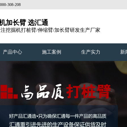
308-208
机加长臂 选汇通
专注挖掘机打桩臂/伸缩臂/加长臂研发生产厂家
产品中心
施工案例
生产实力
新