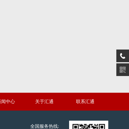
新闻中心
关于汇通
联系汇通
全国服务热线: