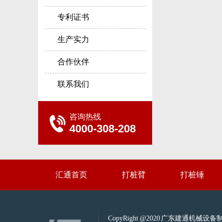
专利证书
生产实力
合作伙伴
联系我们
咨询热线
4000-308-208
汇通首页
打桩臂
打桩锤
CopyRight @2020 广东建通机