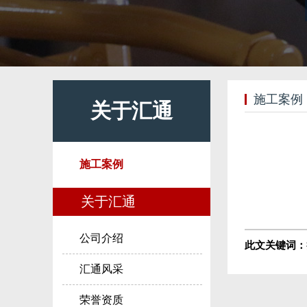
施工案例
关于汇通
施工案例
关于汇通
公司介绍
此文关键词：
汇通风采
荣誉资质