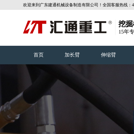
欢迎来到广东建通机械设备制造有限公司！全国客服热线：4000-
挖掘
15年
首页
加长臂
伸缩臂