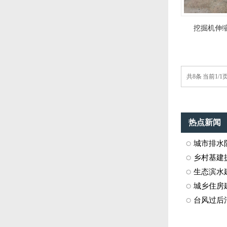
挖掘机伸
共8条 当前1/1
热点新闻