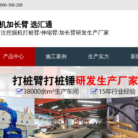
308-208
机加长臂 选汇通
专注挖掘机打桩臂/伸缩臂/加长臂研发生产厂家
产品中心
施工案例
生产实力
新