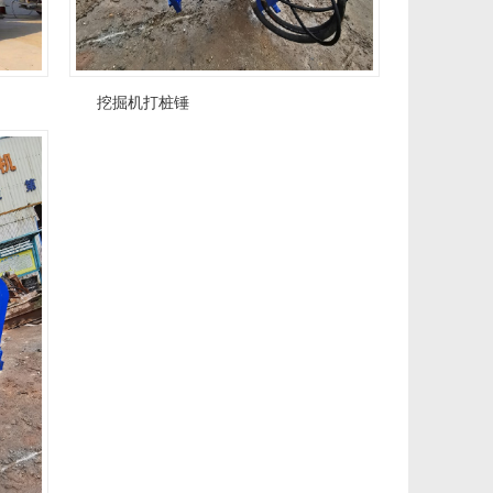
挖掘机打桩锤