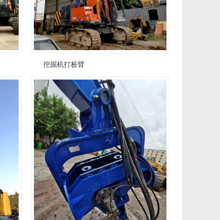
挖掘机打桩臂