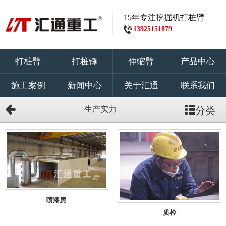
15年专注挖掘机打桩臂
13925151879
打桩臂
打桩锤
伸缩臂
产品中心
施工案例
新闻中心
关于汇通
联系我们
生产实力
分类
喷漆房
质检