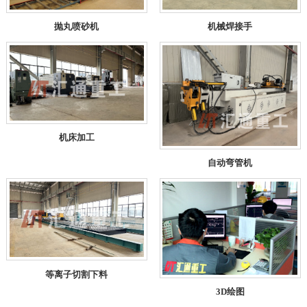
抛丸喷砂机
机械焊接手
机床加工
自动弯管机
等离子切割下料
3D绘图