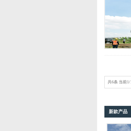
共6条 当前1/
新款产品