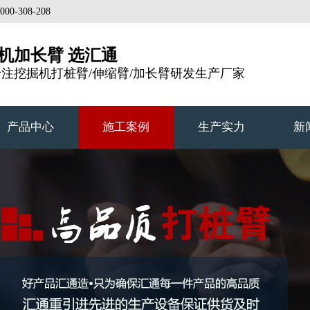
308-208
机加长臂 选汇通
专注挖掘机打桩臂/伸缩臂/加长臂研发生产厂家
产品中心
施工案例
生产实力
新