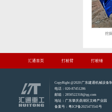
挖
汇通首页
打桩臂
打桩锤
CopyRight @2020 广东建通机
电话：020-87451286
邮箱：2850522318@qq.com
地址：广东肇庆鼎湖区文峰产业园
备案号：
粤ICP备2025473541号