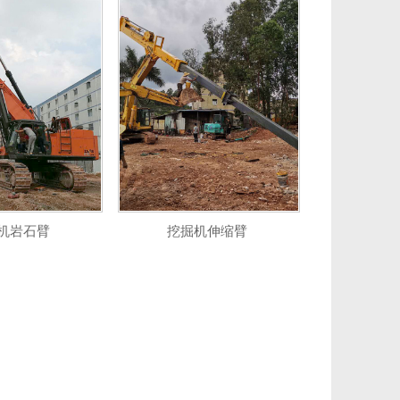
机岩石臂
挖掘机伸缩臂