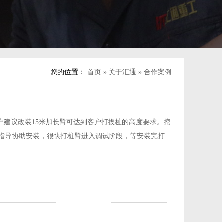
您的位置：
首页
»
关于汇通
»
合作案例
客户建议改装15米加长臂可达到客户打拔桩的高度要求。挖
指导协助安装，很快打桩臂进入调试阶段，等安装完打