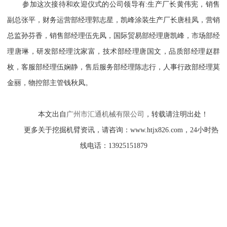
参加这次接待和欢迎仪式的公司领导有
:生产厂长黄伟宪，销售
副总张平，财务运营部经理郭志星，凯峰涂装生产厂长唐桂凤，营销
总监孙芬香，销售部经理伍先凤，国际贸易部经理唐凯峰，市场部经
理唐琳，研发部经理沈家富，技术部经理唐国文，品质部经理赵群
枚，客服部经理伍娴静，售后服务部经理陈志行，人事行政部经理莫
金丽，物控部主管钱秋凤。
本文出自
广州市汇通机械有限公司
，转载请注明出处！
更多关于挖掘机臂资讯，请咨询：
www.htjx826.com，24小时热
线电话：13925151879