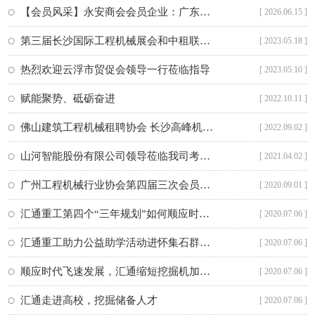
【会员风采】永安商会会员企业：广东建通机械设备制造有限公司
[ 2026.06.15 ]
第三届长沙国际工程机械展会和中租联中国工程机械租赁大会在长沙隆重召开，汇通重工荣获《工程机械行业一级企业》荣誉称号
[ 2023.05.18 ]
热烈欢迎云浮市贸促会领导一行莅临指导
[ 2023.05.10 ]
赋能聚势、砥砺奋进
[ 2022.10.11 ]
佛山建筑工程机械租聘协会 长沙高峰机械零部件协会莅临汇通指导工作
[ 2022.09.02 ]
山河智能股份有限公司领导莅临我司考察合作
[ 2021.04.02 ]
广州工程机械行业协会第四届三次会员大会圆满落幕
[ 2020.09.01 ]
汇通重工第四个“三年规划”如何顺应时代的发展
[ 2020.07.06 ]
汇通重工助力公益助学活动进怀集石群小学！
[ 2020.07.06 ]
顺应时代飞速发展，汇通缩短挖掘机加长臂交货周期
[ 2020.07.06 ]
汇通走进高校，挖掘储备人才
[ 2020.07.06 ]