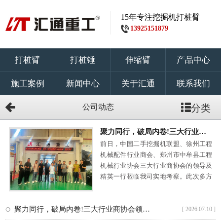
15年专注挖掘机打桩臂
13925151879
打桩臂
打桩锤
伸缩臂
产品中心
施工案例
新闻中心
关于汇通
联系我们
公司动态
分类
聚力同行，破局内卷!三大行业商协···
前日，中国二手挖掘机联盟、徐州工程
机械配件行业商会、郑州市中牟县工程
机械行业协会三大行业商协会的领导及
精英一行莅临我司实地考察。此次多方
联动···
聚力同行，破局内卷!三大行业商协会领导一行莅临我司
[ 2026.07.10 ]