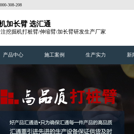
308-208
机加长臂 选汇通
专注挖掘机打桩臂/伸缩臂/加长臂研发生产厂家
产品中心
施工案例
生产实力
新