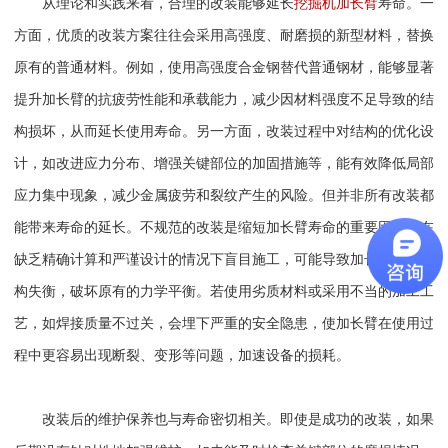
从理论
和
实践来看，合理的改装能够延长
挖掘机加长臂
寿命。一
方面，优质的改装方案往往会采用高强度、耐磨损的新型材料，替换
原有的普通材料。例如，使用高强度合金钢替代普通钢材，能够显著
提升加长臂的抗疲劳性能和承载能力，减少因材料强度不足导致的结
构损坏，从而延长使用寿命。另一方面，改装过程中对结构的优化设
计，如改进应力分布、增强关键部位的加固措施等，能有效降低局部
应力集中现象，减少金属疲劳和裂纹产生的风险。
但
并非所有改装都
能带来寿命的延长。不规范的改装是缩短加长臂寿命的重要因素。在
缺乏精确计算和严谨设计的情况下盲目施工，可能导致加长臂整体结
构失衡，破坏原有的力学平衡。若使用劣质材料或采用不当的加工工
艺，如焊接质量不过关，会埋下严重的安全隐患，使加长臂在使用过
程中更容易出现断裂、变形等问题，加速设备的损耗。
改装后的维护保养也与寿命密切相关。即使是成功的改装，如果