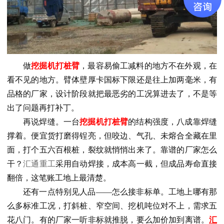
做
挖掘机打桩臂
，最容易偷工减料的地方不在外观，在
看不见的地方。臂体壁厚卡国标下限还是往上加两毫米，有
品格的厂家，设计阶段就把最恶劣的工况算进去了，不是等
出了问题再打补丁。
再说焊缝。一台
挖掘机打桩臂
的结构强度，八成靠焊缝
撑着。便宜货打磨得锃亮，但咬边、气孔、未熔合全藏在里
面，打个五六百根桩，裂纹就悄悄出来了。靠谱的厂家怎么
干？
汇通重工
采用自动焊接，
成本高一截，但
成品
寿命直接
翻倍，这笔账工地上最清楚。
还有一点特别见人品
——
怎么接非标单。工地上哪有那
么多标准工况，打斜桩、窄空间、挖机吨位对不上，需求五
花八门。有的厂家一听非标就推脱，要么加价加到离谱。
汇