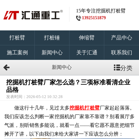
15年专注挖掘机打桩臂
13925151879
打桩臂
打桩锤
伸缩臂
产品中心
施工案例
新闻中心
关于汇通
联系我们
新闻中心
分类
挖掘机打桩臂厂家怎么选？三项标准看清企业
品格
发表时间：2026-05-12 10:32:28
做这行十几年，见过太多
挖掘机打桩臂
厂家起起落落。
我们应该怎么判断一家挖掘机的厂家靠不靠谱？别看展厅多
气派，别听销售多能说，就看一点
——
看它愿不愿意把细节
摊开了讲，以下由我们来给大家讲一下应该怎么分辨：